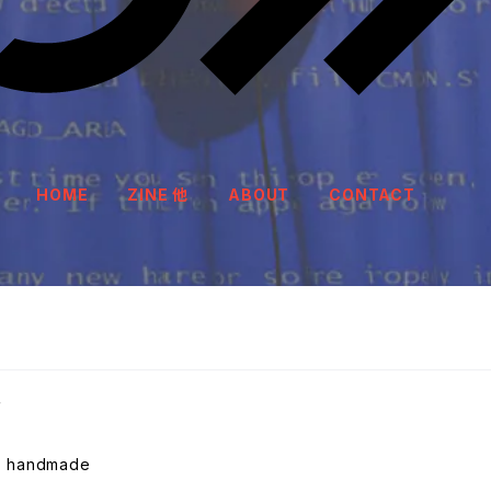
HOME
ZINE 他
ABOUT
CONTACT
ー
 + handmade